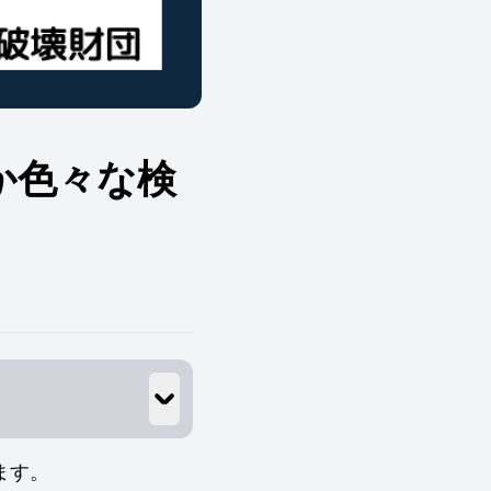
か色々な検
ます。