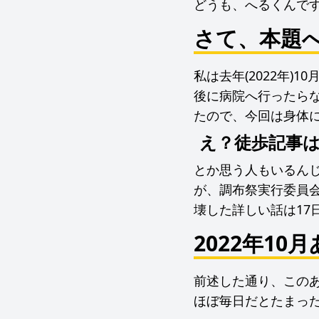
どうも、へるくんで
さて、本題
私は去年(2022年
後に病院へ行ったら
たので、今回は身体
え？徒歩記事
とか思う人もいるん
が、調布祭実行委員
壊した詳しい話は17
2022年10
前述した通り、この
ほぼ毎日だとたまっ