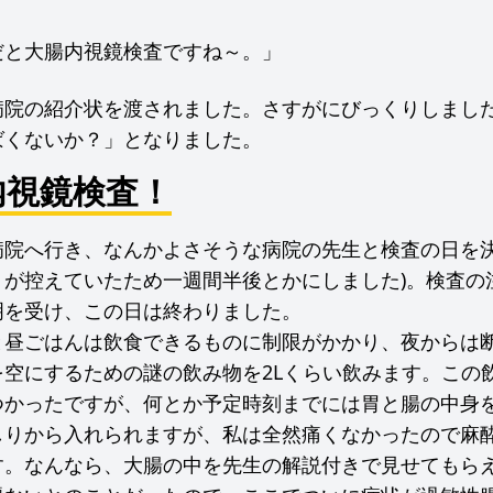
だと大腸内視鏡検査ですね～。」
病院の紹介状を渡されました。さすがにびっくりしまし
ばくないか？」となりました。
内視鏡検査！
院へ行き、なんかよさそうな病院の先生と検査の日を決
トが控えていたため一週間半後とかにしました)。検査の
明を受け、この日は終わりました。
と昼ごはんは飲食できるものに制限がかかり、夜からは
を空にするための謎の飲み物を2Lくらい飲みます。この
つかったですが、何とか予定時刻までには胃と腸の中身
しりから入れられますが、私は全然痛くなかったので麻
す。なんなら、大腸の中を先生の解説付きで見せてもら