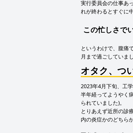
実行委員会の仕事あ
れが終わるとすぐに中
この忙しさで
というわけで、腹痛
月まで過ごしていま
オタク、つ
2023年4月下旬、
半年経ってようやく病
られていました)。
とりあえず近所の診療
内の炎症かのどちら