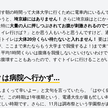
！
壊す朝の時間って大体大学に行くために電車内にいるん
いうと、
埼京線にはありません！
さらに埼京線はとにか
は特に
大量の人に押しつぶされてお腹が刺激されるので
トイレ行けば？」とか思う人もいろと思うんですけど、
座トイレは
大体20分くらい待たないと入れません！
要は
が、ここまで来たならもう大学まで我慢するよ！)まで来
。平均1時間くらいは腹痛を我慢しないといけないわけで
お腹壊すこともあったので、すぐトイレに行けることが
クは病院へ行かず…
壊しまくって辛いよー」と文句を言っていたら、「はやく
ただ、この時期は1年後期という、電通大生が最も忙しい
忙しい時期です。さらに、11月は調布祭という学園祭が