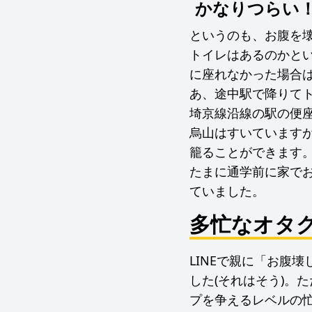
かなりつらい
というのも、お腹を
トイレはあるのかと
に座れなかった場合
あ、途中駅で降りて
埼京線沿線の駅の便
烏山はすいています
籠ることができます
たまに通学前に家で
ていました。
多忙なオタ
LINEで親に「お腹
した(それはそう)。
プを争えるレベルの