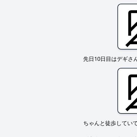
多忙なオタクは病
オタク、ついに病
いざ、大腸内視鏡
その後
最後に
先日10日目はデギさ
ちゃんと徒歩してい