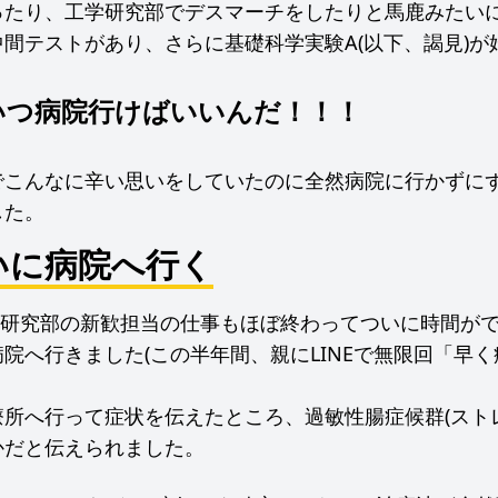
ったり、工学研究部でデスマーチをしたりと馬鹿みたい
間テストがあり、さらに基礎科学実験A(以下、謁見)が
いつ病院行けばいいんだ！！！
でこんなに辛い思いをしていたのに全然病院に行かずにず
した。
いに病院へ行く
工学研究部の新歓担当の仕事もほぼ終わってついに時間が
院へ行きました(この半年間、親にLINEで無限回「早
所へ行って症状を伝えたところ、過敏性腸症候群(スト
かだと伝えられました。