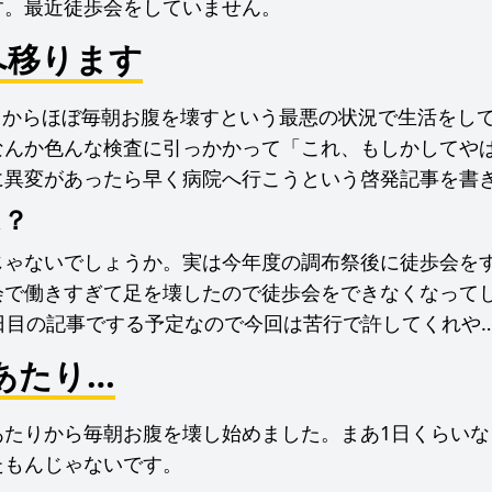
す。最近徒歩会をしていません。
へ移ります
)10月からほぼ毎朝お腹を壊すという最悪の状況で生活を
なんか色んな検査に引っかかって「これ、もしかしてや
に異変があったら早く病院へ行こうという啓発記事を書
は？
じゃないでしょうか。実は今年度の調布祭後に徒歩会を
会で働きすぎて足を壊したので徒歩会をできなくなって
日目の記事でする予定なので今回は苦行で許してくれや
月あたり…
あたりから毎朝お腹を壊し始めました。まあ1日くらいな
たもんじゃないです。