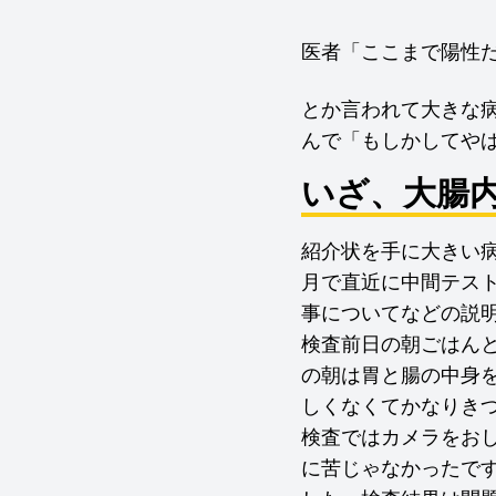
医者「ここまで陽性
とか言われて大きな
んで「もしかしてや
いざ、大腸
紹介状を手に大きい病
月で直近に中間テス
事についてなどの説
検査前日の朝ごはん
の朝は胃と腸の中身
しくなくてかなりき
検査ではカメラをお
に苦じゃなかったで