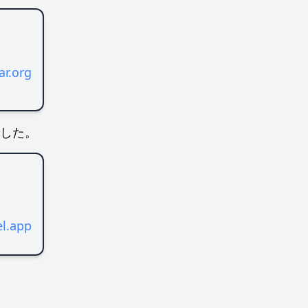
ar.org
でした。
l.app