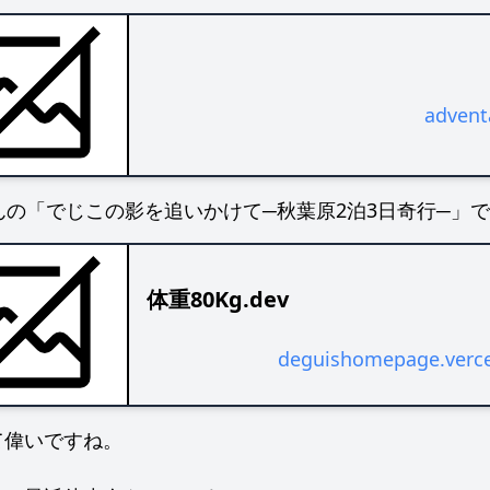
院へ行かず…
院へ行く
検査！
advent
んの「でじこの影を追いかけて─秋葉原2泊3日奇行─」
体重80Kg.dev
deguishomepage.verce
て偉いですね。